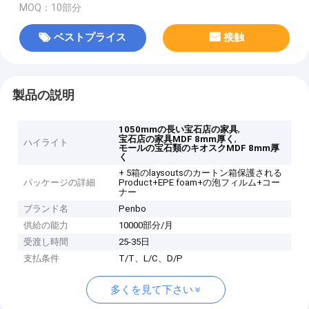
MOQ：10部分
ベストプライス
接触
製品の説明
,
1050mmの長い宝石店の家具
,
宝石店の家具MDF 8mm厚く
ハイライト
モールの宝石類のキオスクMDF 8mm厚
く
+ 5箱のlaysoutsのカートン箱保護される
パッケージの詳細
Product+EPE foam+の泡フィルム+コー
ナー
ブランド名
Penbo
供給の能力
10000部分/月
受渡し時間
25-35日
支払条件
T/T、L/C、D/P
多くを見て下さい