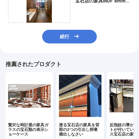
宝石店の家具MDF 8mm厚
く
続行
推薦されたプロダクト
贅沢な時計屋の家具ガ
塗る宝石店の家具を背
反指紋の導かれ
ラスの宝石類の表示シ
部の2つの引出し卵巣
トが付いている
ョーケース
摘出しなさい
ス宝石店の家具