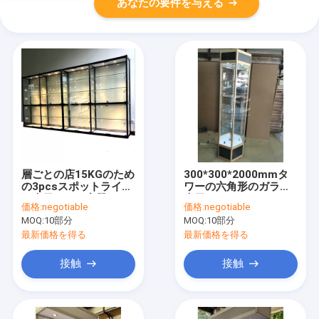
あなたの要件を与える
層ごとの店15KGのため
300*300*2000mmタ
の3pcsスポットライト
ワーの六角形のガラス
の表示ガラス容器
表示ショーケースのチ
価格:
negotiable
価格:
negotiable
タニウムの合金OEM
MOQ:
10部分
MOQ:
10部分
最新価格を得る
最新価格を得る
接触
接触