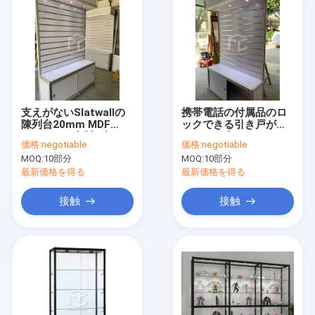
支えがないSlatwallの
携帯電話の付属品のロ
陳列台20mm MDF
ックできる引き戸が付
Slatwallの木製の棚
いている支えがない
価格:
negotiable
価格:
negotiable
Slatwallの表示装置
MOQ:
10部分
MOQ:
10部分
最新価格を得る
最新価格を得る
接触
接触
家
製品
私達について