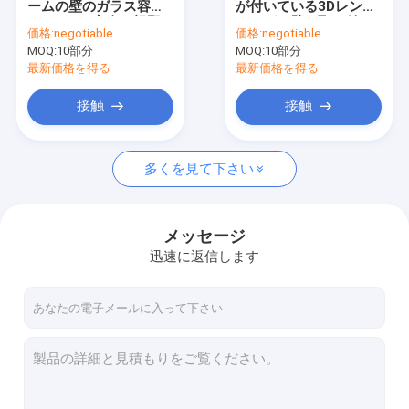
ームの壁のガラス容器
が付いている3Dレンダ
腕時計ショーケースを表示するため
47*17.7の完全な視野
リングの壁に取り付け
価格:
negotiable
価格:
negotiable
のショーケース
られたショーケース
MOQ:
靴の陳列だな
10部分
MOQ:
10部分
最新価格を得る
最新価格を得る
袋の表示棚
接触
接触
スキンケアの表示棚
多くを見て下さい
喫茶店の表示
煙の店の家具
メッセージ
かつらの陳列ケース
迅速に返信します
ワインの飾り戸棚
博物館の表示ショーケース