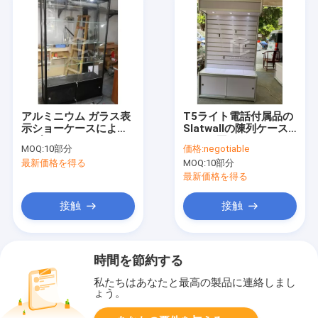
アルミニウム ガラス表
T5ライト電話付属品の
示ショーケースによっ
Slatwallの陳列ケース
てブラシをかけられる
16mm厚いMDF
MOQ:
10部分
価格:
negotiable
店の飾り戸棚
最新価格を得る
MOQ:
10部分
最新価格を得る
接触
接触
時間を節約する
私たちはあなたと最高の製品に連絡しまし
ょう。