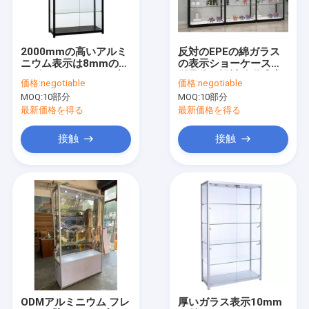
工場旅行
品質管理
2000mmの高いアルミ
反対のEPEの綿ガラス
ニウム表示は8mmの和
の表示ショーケースの
私達に連絡しなさい
らげられたガラスの店
単量体の設計移動式店
価格:
negotiable
価格:
negotiable
の表示ショーケースを
MOQ:
10部分
MOQ:
10部分
展示する
引用を要求しなさい
最新価格を得る
最新価格を得る
接触
接触
衣類の店の表示家具
宝石店の家具
携帯電話の表示ショーケース
光学店の飾り戸棚
ガラス表示ショーケース
ODMアルミニウム フレ
厚いガラス表示10mm