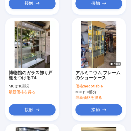
接触
接触
博物館のガラス飾り戸
アルミニウム フレーム
棚をつけるT4
のショーケース
1000*400mmガラス
MOQ:
10部分
価格:
negotiable
ショーのキャビネット
最新価格を得る
MOQ:
10部分
OEM
最新価格を得る
接触
接触